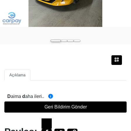
Açıklama
D
aima
d
aha ileri..
Geri Bildirim Gönder